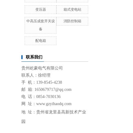
变压器
箱式变电站
中高压成套开关设
消防控制箱
备
配电箱
联系我们
贵州屹豪电气有限公司
联系人：徐经理
手 机：139-8545-4238
邮 箱: 1650679717@qq.com
电 话：0854-7030136
网 址：www.gzyihaodq.com
地 址：
贵州省龙里县
高新技术产业
园