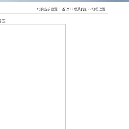
您的当前位置：
首 页
>>
联系我们
>>
地理位置
园区