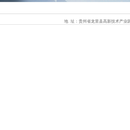
消防控制箱
动力、控制配电柜
地 址：贵州省龙里县高新技术产业
综合高低压柜
动力配电箱