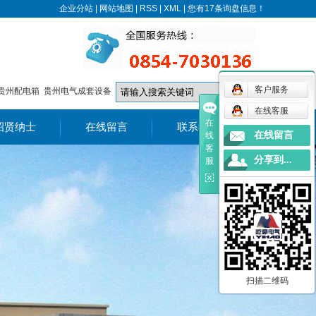
企业分站
|
网站地图
|
RSS
|
XML
|
您有
17
条询盘信息！
客户服务
贵州配电箱
贵州电气成套设备
在线客服
在
招贤纳士
在线留言
联系我们
在线留言
线
客
在线招聘
联系我们
分享到...
服
地理位置
扫描二维码