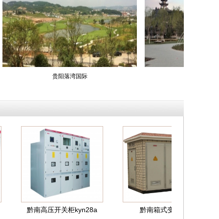
贵阳落湾国际
人民公园
南高压开关柜kyn28a
黔南箱式变电站
黔南