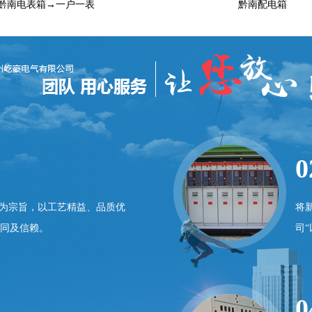
黔南电表箱→一户一表
黔南配电箱
0
”为宗旨，以工艺精益、品质优
将
同及信赖。
司
0