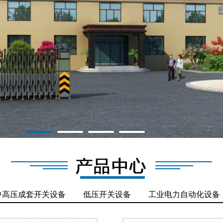
黔南消防控制箱
设备
黔南动力、控制配电
黔南综合高低压柜
柜
黔南动力配电箱
1
2
3
4
中高压成套开关设备
低压开关设备
工业电力自动化设备