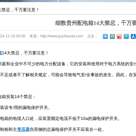
消防控制箱
大禁忌，千万要注意！
动力、控制配电柜
细数贵州配电箱14大禁忌，千万
综合高低压柜
动力配电箱
24-12-16 00:00
来源：
http://www.gzyihaodq.com
点击：
204
箱
14大禁忌，千万要注意！
家庭和企业中不可少的电力分配设备，它的安装和使用对于电力系统的安
识不足或者不了解相关规定，可能会导致电气安/全事故的发生。因此，在
电箱安装14个禁忌：
应装设专/用的漏电保护开关。
配电箱的电缆入口处，应装置额定电流不低于10a的漏电保护开关。
控制相和主
变压器
负荷侧的总漏电保护开关不应装在一处。