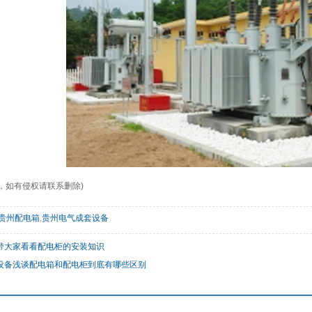
，如有侵权请联系删除)
贵州配电箱
,
贵州电气成套设备
带大家看看配电柜的安装知识
设备浅谈配电箱和配电柜到底有哪些区别