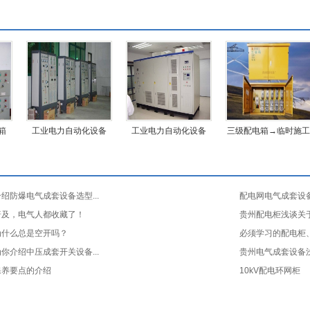
箱
工业电力自动化设备
工业电力自动化设备
三级配电箱→临时施工
绍防爆电气成套设备选型...
配电网电气成套设
普及，电气人都收藏了！
贵州配电柜浅谈关于
为什么总是空开吗？
必须学习的配电柜
你介绍中压成套开关设备...
贵州电气成套设备浅
保养要点的介绍
10kV配电环网柜