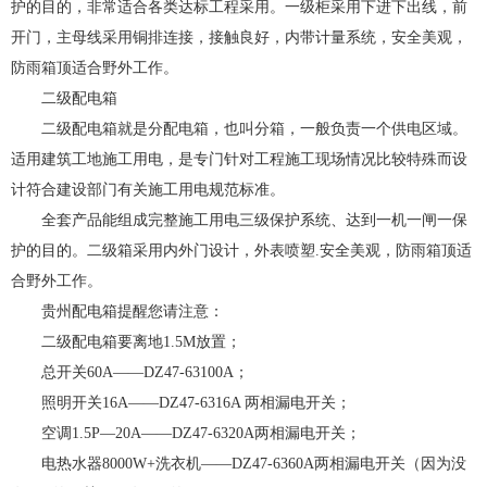
护的目的，非常适合各类达标工程采用。一级柜采用下进下出线，前
开门，主母线采用铜排连接，接触良好，内带计量系统，安全美观，
防雨箱顶适合野外工作。
二级配电箱
二级配电箱就是分配电箱，也叫分箱，一般负责一个供电区域。
适用建筑工地施工用电，是专门针对工程施工现场情况比较特殊而设
计符合建设部门有关施工用电规范标准。
全套产品能组成完整施工用电三级保护系统、达到一机一闸一保
护的目的。二级箱采用内外门设计，外表喷塑.安全美观，防雨箱顶适
合野外工作。
贵州配电箱提醒您请注意：
二级配电箱要离地1.5M放置；
总开关60A——DZ47-63100A；
照明开关16A——DZ47-6316A 两相漏电开关；
空调1.5P—20A——DZ47-6320A两相漏电开关；
电热水器8000W+洗衣机——DZ47-6360A两相漏电开关（因为没